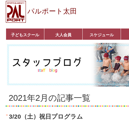
パルポート太田
子どもスクール
大人会員
スケジュール
ベビーコース
幼児コース
小学生コース
育成コース
選手コース
キッズパーク(体操教
クラシックバレエ
ボルダリング
■入会案内
いきいきコース
トライアスロン
フィットネス
■入会案内
室)
2021年2月の記事一覧
3/20（土）祝日プログラム