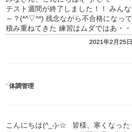
テスト週間が終了しました！！ みん
～？(*^▽^*) 残念ながら不合格にな
積み重ねてきた 練習はムダではあ
・・
2021年2月25日
体調管理
こんにちは(^_-)-☆ 皆様、寒くな