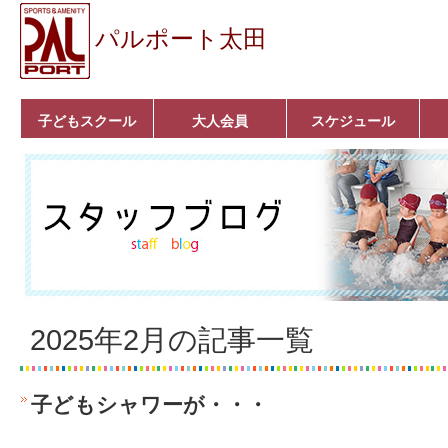
パルポート太田
子どもスクール
大人会員
スケジュール
ベビーコース
幼児コース
小学生コース
育成コース
選手コース
キッズパーク(体操教
クラシックバレエ
ボルダリング
■入会案内
いきいきコース
トライアスロン
フィットネス
■入会案内
室)
2025年2月の記事一覧
子どもシャワーが・・・