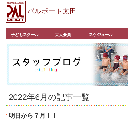
パルポート太田
子どもスクール
大人会員
スケジュール
ベビーコース
幼児コース
小学生コース
育成コース
選手コース
キッズパーク(体操教
クラシックバレエ
ボルダリング
■入会案内
いきいきコース
トライアスロン
フィットネス
■入会案内
室)
2022年6月の記事一覧
明日から７月！！