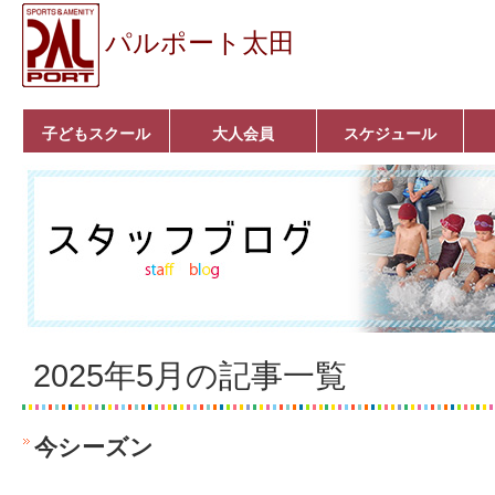
パルポート太田
子どもスクール
大人会員
スケジュール
ベビーコース
幼児コース
小学生コース
育成コース
選手コース
キッズパーク(体操教
クラシックバレエ
ボルダリング
■入会案内
いきいきコース
トライアスロン
フィットネス
■入会案内
室)
2025年5月の記事一覧
今シーズン