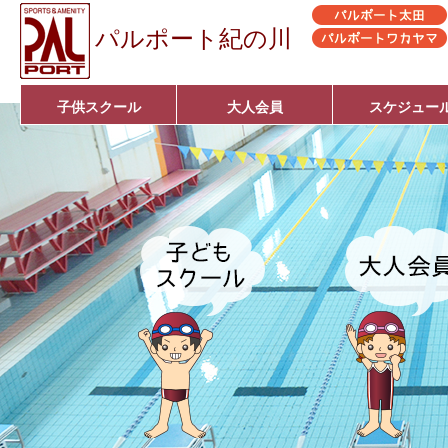
パルポート紀の川
子供スクール
大人会員
スケジュー
ベビーコース
幼児コース
小学生コース
育成コース
選手コース
キッズパーク(体操教室)
子どもダンス教室
■入会案内■
アクア悠々クラブ
いきいきコース
■入会案内■