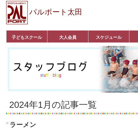
パルポート太田
子どもスクール
大人会員
スケジュール
ベビーコース
幼児コース
小学生コース
育成コース
選手コース
キッズパーク(体操教
クラシックバレエ
ボルダリング
■入会案内
いきいきコース
トライアスロン
フィットネス
■入会案内
室)
2024年1月の記事一覧
ラーメン