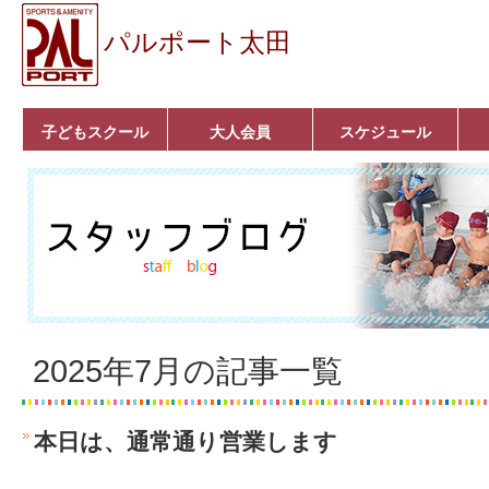
パルポート太田
子どもスクール
大人会員
スケジュール
ベビーコース
幼児コース
小学生コース
育成コース
選手コース
キッズパーク(体操教
クラシックバレエ
ボルダリング
■入会案内
いきいきコース
トライアスロン
フィットネス
■入会案内
室)
2025年7月の記事一覧
本日は、通常通り営業します