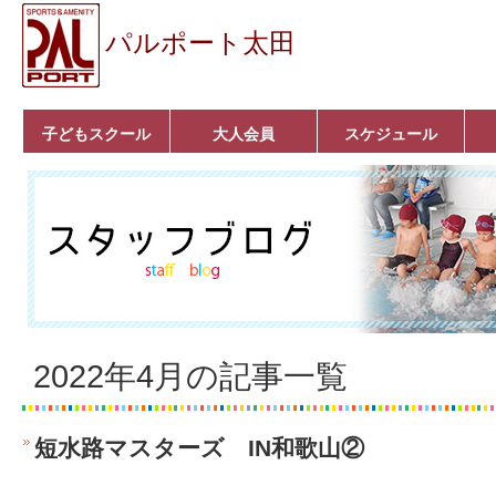
パルポート太田
子どもスクール
大人会員
スケジュール
ベビーコース
幼児コース
小学生コース
育成コース
選手コース
キッズパーク(体操教
クラシックバレエ
ボルダリング
■入会案内
いきいきコース
トライアスロン
フィットネス
■入会案内
室)
2022年4月の記事一覧
短水路マスターズ IN和歌山②