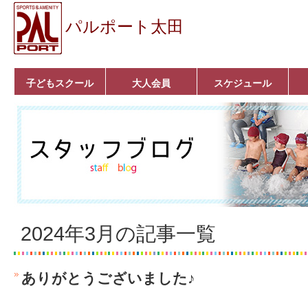
パルポート太田
子どもスクール
大人会員
スケジュール
ベビーコース
幼児コース
小学生コース
育成コース
選手コース
キッズパーク(体操教
クラシックバレエ
ボルダリング
■入会案内
いきいきコース
トライアスロン
フィットネス
■入会案内
室)
2024年3月の記事一覧
ありがとうございました♪