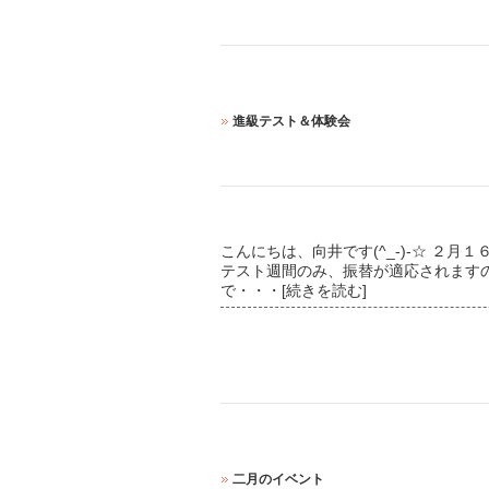
進級テスト＆体験会
こんにちは、向井です(^_-)-☆ ２
テスト週間のみ、振替が適応されますので
で
・・・[続きを読む]
二月のイベント