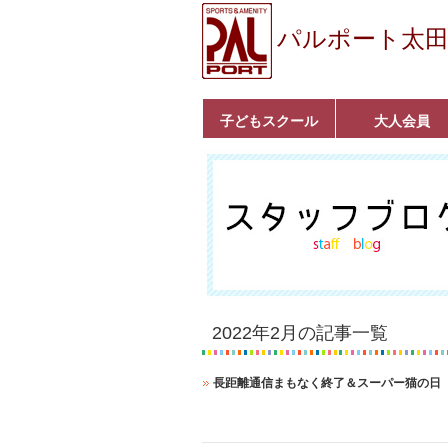
パルポート太
子どもスクール
大人会員
ベビーコース
幼児コース
小学生コース
育成コース
選手コース
キッズパーク(体操教
クラシックバレエ
ボルダリング
■入会案内
いきいきコース
トライアスロン
フィットネス
■入会案内
室)
2022年2月の記事一覧
長距離通信まもなく終了＆スーパー猫の日