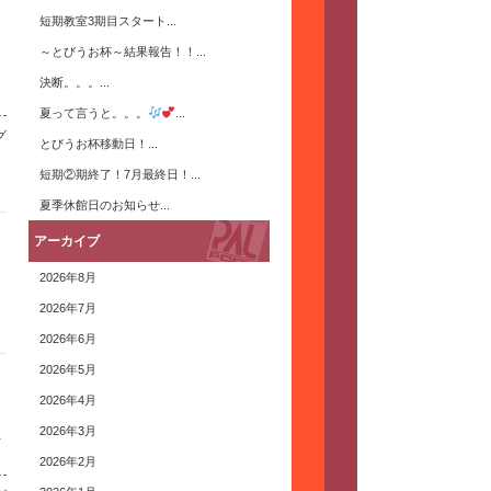
短期教室3期目スタート...
～とびうお杯～結果報告！！...
し
決断。。。...
夏って言うと。。。
...
グ
とびうお杯移動日！...
短期②期終了！7月最終日！...
夏季休館日のお知らせ...
アーカイブ
2026年8月
2026年7月
2026年6月
2026年5月
2026年4月
2026年3月
を
2026年2月