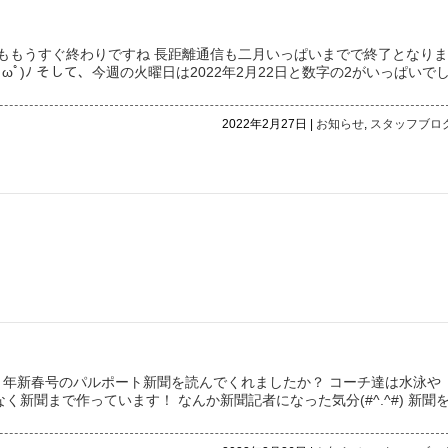
ももうすぐ終わりですね 長距離通信も二月いっぱいまでで終了となりま
ωﾟ)ﾉ そして、今週の火曜日は2022年2月22日と数字の2がいっぱいで
2022年2月27日 |
お知らせ
,
スタッフブロ
０２２年新春号のパルポート新聞を読んでくれましたか？ コーチ達は水泳や
新聞まで作っています！ なんか新聞記者になった気分(#^.^#) 新聞