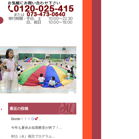
最近の投稿
Beetle！！！
...
今年も夏休み短期教室が終了！...
8/11（火）祝日プログラム...