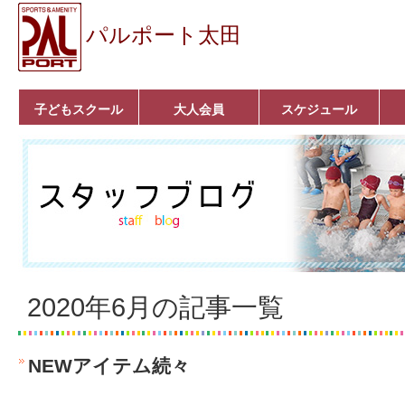
パルポート太田
子どもスクール
大人会員
スケジュール
ベビーコース
幼児コース
小学生コース
育成コース
選手コース
キッズパーク(体操教
クラシックバレエ
ボルダリング
■入会案内
いきいきコース
トライアスロン
フィットネス
■入会案内
室)
2020年6月の記事一覧
NEWアイテム続々