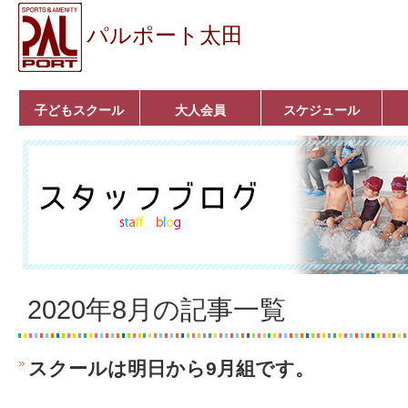
パルポート太田
子どもスクール
大人会員
スケジュール
ベビーコース
幼児コース
小学生コース
育成コース
選手コース
キッズパーク(体操教
クラシックバレエ
ボルダリング
■入会案内
いきいきコース
トライアスロン
フィットネス
■入会案内
室)
2020年8月の記事一覧
スクールは明日から9月組です。