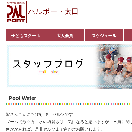
パルポート太田
子どもスクール
大人会員
スケジュール
ベビーコース
幼児コース
小学生コース
育成コース
選手コース
キッズパーク(体操教
クラシックバレエ
ボルダリング
■入会案内
いきいきコース
トライアスロン
フィットネス
■入会案内
室)
Pool Water
皆さんこんにちは!(^^)! セルソです！
プールで泳ぐ方、水の綺麗さは、気になると思いますが、水質に関
何かがあれば、是非セルソまで声かけお願いします。