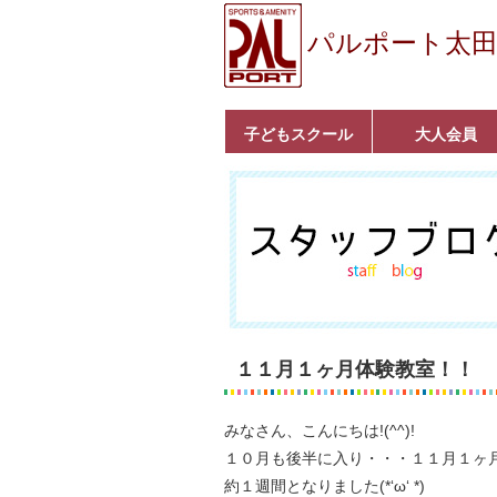
パルポート太
子どもスクール
大人会員
ベビーコース
幼児コース
小学生コース
育成コース
選手コース
キッズパーク(体操教
クラシックバレエ
ボルダリング
■入会案内
いきいきコース
トライアスロン
フィットネス
■入会案内
室)
１１月１ヶ月体験教室！！
みなさん、こんにちは!(^^)!
１０月も後半に入り・・・１１月１ヶ
約１週間となりました(*‘ω‘ *)