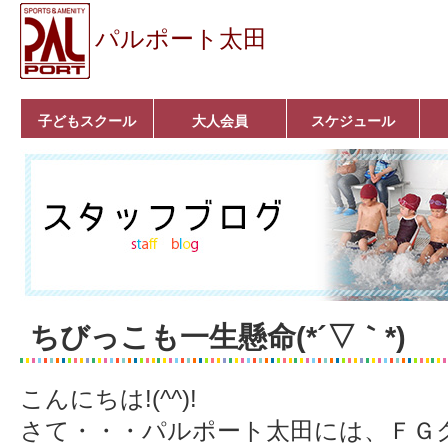
パルポート太田
子どもスクール
大人会員
スケジュール
ベビーコース
幼児コース
小学生コース
育成コース
選手コース
キッズパーク(体操教
クラシックバレエ
ボルダリング
■入会案内
いきいきコース
トライアスロン
フィットネス
■入会案内
室)
ちびっこも一生懸命(*´▽｀*)
こんにちは!(^^)!
さて・・・パルポート太田には、ＦＧ