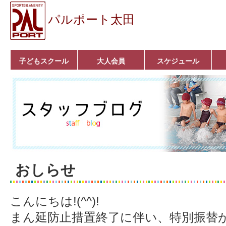
パルポート太田
子どもスクール
大人会員
スケジュール
ベビーコース
幼児コース
小学生コース
育成コース
選手コース
キッズパーク(体操教
クラシックバレエ
ボルダリング
■入会案内
いきいきコース
トライアスロン
フィットネス
■入会案内
室)
おしらせ
こんにちは!(^^)!
まん延防止措置終了に伴い、特別振替