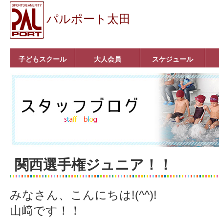
パルポート太田
子どもスクール
大人会員
スケジュール
ベビーコース
幼児コース
小学生コース
育成コース
選手コース
キッズパーク(体操教
クラシックバレエ
ボルダリング
■入会案内
いきいきコース
トライアスロン
フィットネス
■入会案内
室)
関西選手権ジュニア！！
みなさん、こんにちは!(^^)!
山﨑です！！