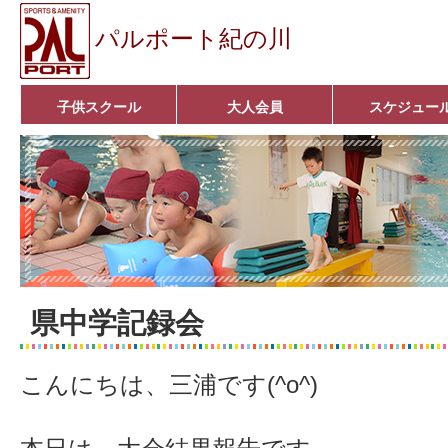
パルポート紀の川
子供スクール
大人会員
スケジュー
ベビーコース
幼児コース
小学生コース
育成コース
選手コース
キッズパーク(体操教室)
子どもダンス教室
■入会案内■
アクア悠々クラブ
いきいきコース
■入会案内■
県中学記録会
こんにちは、三浦です(^o^)