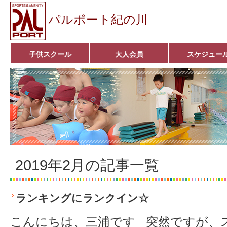
パルポート紀の川
子供スクール
大人会員
スケジュー
ベビーコース
幼児コース
小学生コース
育成コース
選手コース
キッズパーク(体操教室)
子どもダンス教室
■入会案内■
アクア悠々クラブ
いきいきコース
■入会案内■
2019年2月の記事一覧
ランキングにランクイン☆
こんにちは、三浦です 突然ですが、