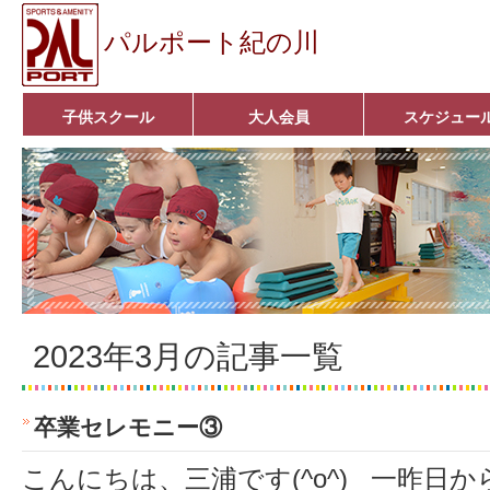
パルポート紀の川
子供スクール
大人会員
スケジュー
ベビーコース
幼児コース
小学生コース
育成コース
選手コース
キッズパーク(体操教室)
子どもダンス教室
■入会案内■
アクア悠々クラブ
いきいきコース
■入会案内■
2023年3月の記事一覧
卒業セレモニー③
こんにちは、三浦です(^o^) 一昨日