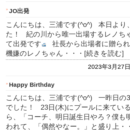
JO出発
こんにちは、三浦です(^o^) 本日よ
た！ 紀の川から唯一出場するレノち
て出発です
社長から出場者に贈られ
機嫌のレノちゃん
・・・[続きを読む]
2023年3月27日
Happy Birthday
こんにちは、三浦です(^o^) 一昨日の
でした！ 23日(木)にプールに来て
ら、「コーチ、明日誕生日やろ？僕も
われて、「偶然やなー。」と盛り上
・