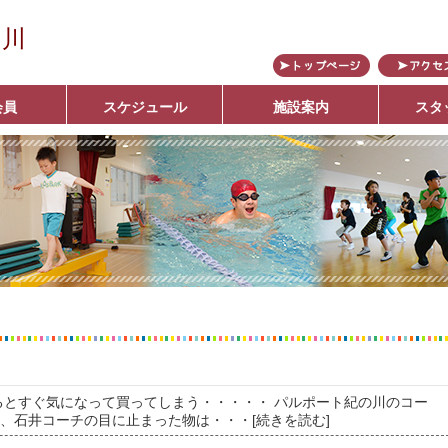
の川
会員
スケジュール
施設案内
スタ
ブ
るとすぐ気になって買ってしまう・・・・・ パルポート紀の川のコー
回、石井コーチの目に止まった物は
・・・[続きを読む]