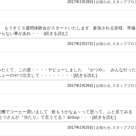
2017年2月28日 |
お知らせ
,
スタッフブロ
て もうすぐ３週間体験会がスタートいたします 参加される皆様、準備
からない事があれ
・・・[続きを読む]
2017年2月27日 |
お知らせ
,
スタッフブロ
みたくて、この度・・・・デビューしました 『かつや』 みんな行った
ニューのやつ注文して・・・・・
・・・[続きを読む]
2017年2月26日 |
お知らせ
,
スタッフブロ
売機でコーヒー買いまして 飲もうかなぁ～って思って、ふと見てみる
つさんが『当たり』て言うてる！ &nbsp
・・・[続きを読む]
2017年2月25日 |
お知らせ
,
スタッフブロ