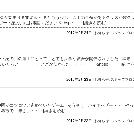
験会が始まりますよぉ～ まだもう少し、若干の余裕があるクラスが数ク
ート紀の川にお電話ください &nbsp
・・・[続きを読む]
2017年2月24日 |
お知らせ
,
スタッフブロ
ート紀の川の選手にとって、とても大事な試合が開催されました 結果
くらい・・・・・ とどかなかった・・・・・・ &nbsp
・・・[続き
2017年2月23日 |
お知らせ
,
スタッフブロ
中岡がコツコツと進めていたゲーム そうそう バイオハザード７ やっ
世界観で「怖さ」
・・・[続きを読む]
2017年2月22日 |
お知らせ
,
スタッフブロ