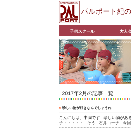
パルポート紀
子供スクール
大人
ベビーコース
幼児コース
小学生コース
育成コース
選手コース
キッズパーク(体操教室)
子どもダンス教室
■入会案内■
アクア悠々クラ
いきいきコース
■入会案内■
2017年2月の記事一覧
珍しい物が好きなんでしょうね
こんにちは、中岡です 珍しい物があ
チ・・・・・ そう 石井コーチ 今