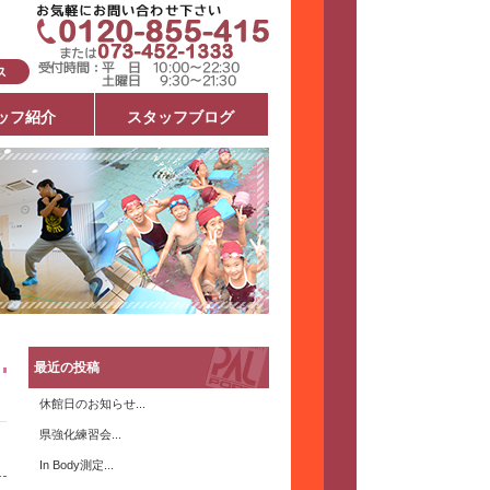
ッフ紹介
スタッフブログ
最近の投稿
休館日のお知らせ...
県強化練習会...
In Body測定...