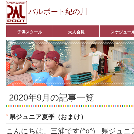
パルポート紀の川
子供スクール
大人会員
スケジュー
ベビーコース
幼児コース
小学生コース
育成コース
選手コース
キッズパーク(体操教室)
子どもダンス教室
■入会案内■
アクア悠々クラブ
いきいきコース
■入会案内■
2020年9月の記事一覧
県ジュニア夏季（おまけ）
こんにちは、三浦です(^o^) 県ジュ