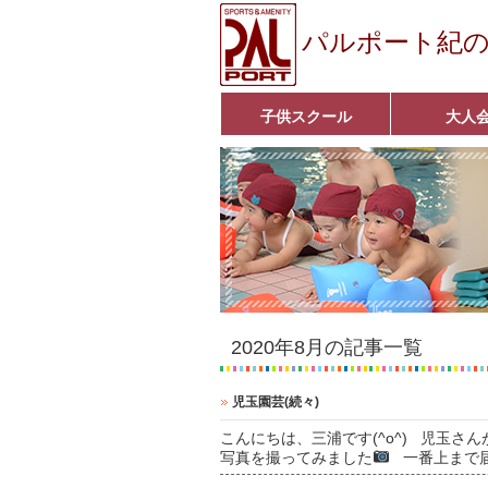
パルポート紀
子供スクール
大人
ベビーコース
幼児コース
小学生コース
育成コース
選手コース
キッズパーク(体操教室)
子どもダンス教室
■入会案内■
アクア悠々クラ
いきいきコース
■入会案内■
2020年8月の記事一覧
児玉園芸(続々)
こんにちは、三浦です(^o^) 児玉
写真を撮ってみました
一番上まで