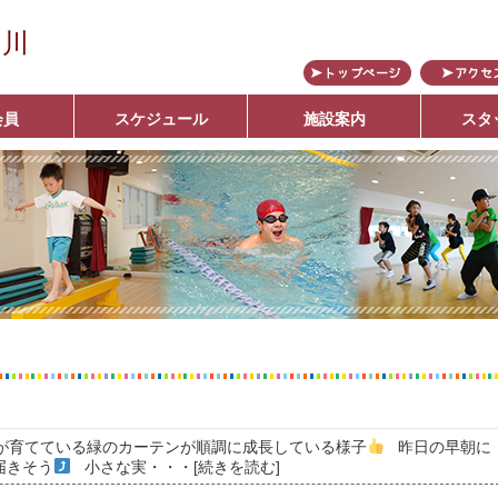
の川
会員
スケジュール
施設案内
スタ
ブ
さんが育てている緑のカーテンが順調に成長している様子
昨日の早朝に
届きそう
小さな実
・・・[続きを読む]