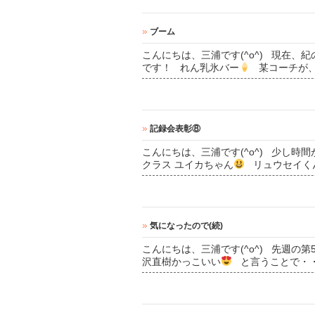
ブーム
こんにちは、三浦です(^o^) 現在
です！ れん乳氷バー
某コーチが、
記録会表彰⑧
こんにちは、三浦です(^o^) 少し
クラス ユイカちゃん
リュウセイく
気になったので(続)
こんにちは、三浦です(^o^) 先週の
沢直樹かっこいい
と言うことで・・