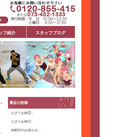
ッフ紹介
スタッフブログ
最近の投稿
とびうお杯②...
とびうお杯①...
休館日のお知らせ...