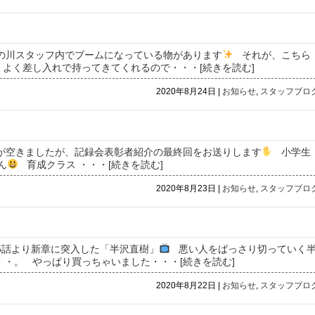
、紀の川スタッフ内でブームになっている物があります
それが、こちら
よく差し入れで持ってきてくれるので
・・・[続きを読む]
2020年8月24日 |
お知らせ
,
スタッフブロ
時間が空きましたが、記録会表彰者紹介の最終回をお送りします
小学生
ん
育成クラス
・・・[続きを読む]
2020年8月23日 |
お知らせ
,
スタッフブロ
第5話より新章に突入した「半沢直樹」
悪い人をばっさり切っていく
・。 やっぱり買っちゃいました
・・・[続きを読む]
2020年8月22日 |
お知らせ
,
スタッフブロ