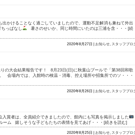
の間も出かけることなく過ごしていましたので、運動不足解消も兼ねて外出
打ちっぱなし
暑さのせいか、同じ時間にいたのは三浦を含
・・・[続
2020年8月27日 |
お知らせ
,
スタッフブロ
ぶりの大会結果報告です！ 8月23日(日)に秋葉山プールで「第38回和歌
た。 会場内では、入館時の検温・消毒、控え場所や招集所でのソ
・・・
2020年8月26日 |
お知らせ
,
スタッフブロ
会上位入賞者は、全員紹介できましたので、館内にも写真を掲示しました
グルーム 嬉しそうな子どもたちの表情を見てあげ
・・・[続きを読む]
2020年8月25日 |
お知らせ
,
スタッフブロ