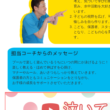
考え、気づいて学び行
育み、水中活動を大好
います。
子どもの視野を広げ、
愉しみを自ら作ります
こども、保護者、スタ
となり、こどもの心を
す。
プールで楽しく遊んでいるうちにいつの間にか泳げるように！
楽しく教える・ほめて伸ばすを心掛け、
マナーやルール、あいさつもしっかり教えていきます。
保護者の方ともコミュニケーションをとりながら、
お子様の成長をサポートさせていただきます。