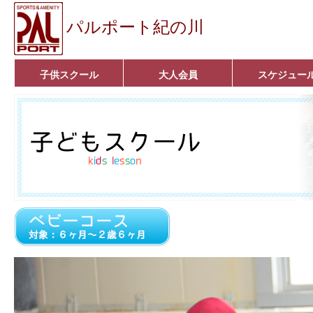
パルポート紀の川
子供スクール
大人会員
スケジュー
ベビーコース
幼児コース
小学生コース
育成コース
選手コース
キッズパーク(体操教室)
子どもダンス教室
■入会案内■
アクア悠々クラブ
いきいきコース
■入会案内■