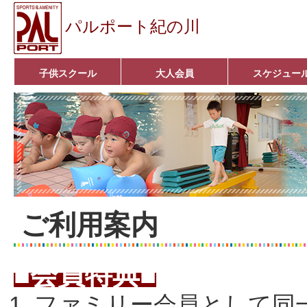
パルポート紀の川
子供スクール
大人会員
スケジュー
ベビーコース
幼児コース
小学生コース
育成コース
選手コース
キッズパーク(体操教室)
子どもダンス教室
■入会案内■
アクア悠々クラブ
いきいきコース
■入会案内■
ご利用案内
■会員特典■
ファミリー会員として同