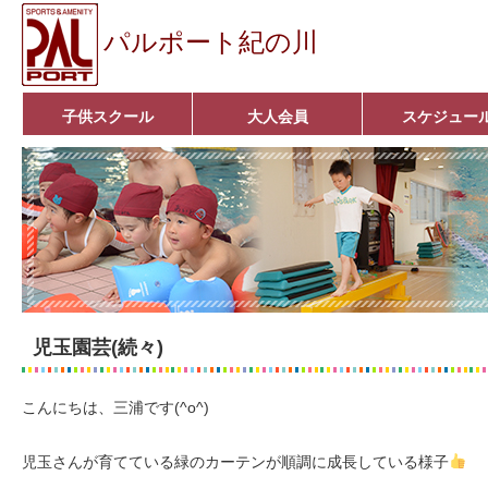
パルポート紀の川
子供スクール
大人会員
スケジュー
ベビーコース
幼児コース
小学生コース
育成コース
選手コース
キッズパーク(体操教室)
子どもダンス教室
■入会案内■
アクア悠々クラブ
いきいきコース
■入会案内■
児玉園芸(続々)
こんにちは、三浦です(^o^)
児玉さんが育てている緑のカーテンが順調に成長している様子