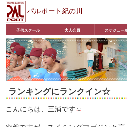
パルポート紀の川
子供スクール
大人会員
スケジュー
ベビーコース
幼児コース
小学生コース
育成コース
選手コース
キッズパーク(体操教室)
子どもダンス教室
■入会案内■
アクア悠々クラブ
いきいきコース
■入会案内■
ランキングにランクイン☆
こんにちは、三浦です