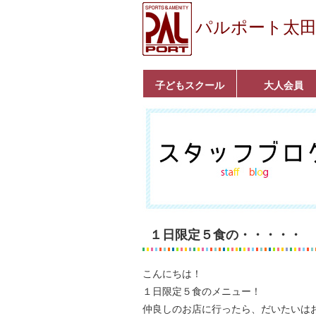
パルポート太
子どもスクール
大人会員
ベビーコース
幼児コース
小学生コース
育成コース
選手コース
キッズパーク(体操教
クラシックバレエ
ボルダリング
■入会案内
いきいきコース
トライアスロン
フィットネス
■入会案内
室)
１日限定５食の・・・・・
こんにちは！
１日限定５食のメニュー！
仲良しのお店に行ったら、だいたいは