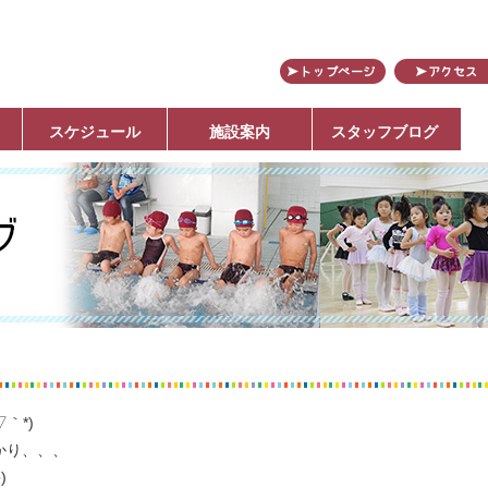
田
スケジュール
施設案内
スタッフブログ
｀*)
かり、、、
)