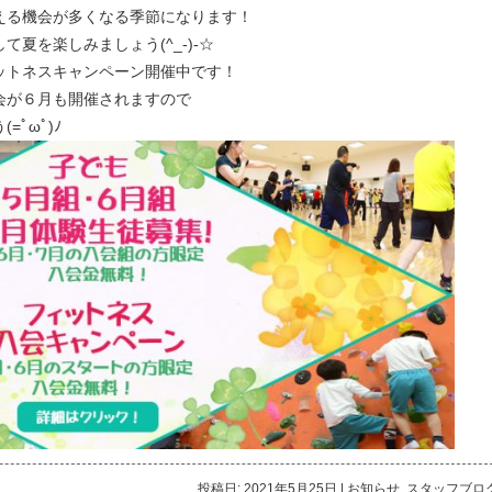
える機会が多くなる季節になります！
夏を楽しみましょう(^_-)-☆
ットネスキャンペーン開催中です！
会が６月も開催されますので
ﾟωﾟ)ﾉ
投稿日: 2021年5月25日
|
お知らせ
,
スタッフブロ