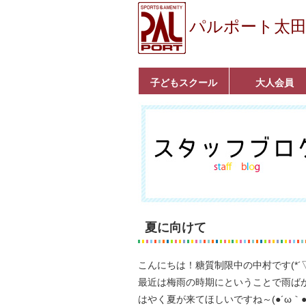
パルポート太
子どもスクール
大人会員
ベビーコース
幼児コース
小学生コース
育成コース
選手コース
キッズパーク(体操教
クラシックバレエ
ボルダリング
■入会案内
いきいきコース
トライアスロン
フィットネス
■入会案内
室)
夏に向けて
こんにちは！糖質制限中の中村です(*´▽
最近は梅雨の時期にということで雨ば
はやく夏が来てほしいですね～(●´ω｀●