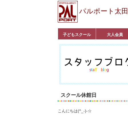
パルポート太
子どもスクール
大人会員
ベビーコース
幼児コース
小学生コース
育成コース
選手コース
キッズパーク(体操教
クラシックバレエ
ボルダリング
■入会案内
いきいきコース
トライアスロン
フィットネス
■入会案内
室)
スクール休館日
こんにちは(^_-)-☆