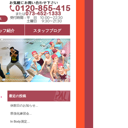
ッフ紹介
スタッフブログ
最近の投稿
休館日のお知らせ...
県強化練習会...
In Body測定...