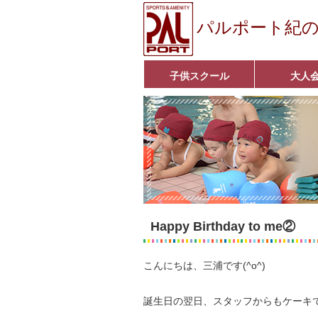
パルポート紀
子供スクール
大人
ベビーコース
幼児コース
小学生コース
育成コース
選手コース
キッズパーク(体操教室)
子どもダンス教室
■入会案内■
アクア悠々クラ
いきいきコース
■入会案内■
Happy Birthday to me②
こんにちは、三浦です(^o^)
誕生日の翌日、スタッフからもケーキ