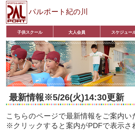
パルポート紀の川
子供スクール
大人会員
スケジュー
ベビーコース
幼児コース
小学生コース
育成コース
選手コース
キッズパーク(体操教室)
子どもダンス教室
■入会案内■
アクア悠々クラブ
いきいきコース
■入会案内■
最新情報※5/26(火)14:30更新
こちらのページで最新情報をご案内い
※クリックすると案内がPDFで表示さ