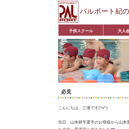
パルポート紀
子供スクール
大人
ベビーコース
幼児コース
小学生コース
育成コース
選手コース
キッズパーク(体操教室)
子どもダンス教室
■入会案内■
アクア悠々クラ
いきいきコース
■入会案内■
必見
こんにちは、三浦です(^o^)
先日、山本耕平選手のお母様から山本選