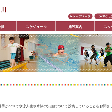
の川
会員
スケジュール
施設案内
スタ
ブ
手がnoteで水泳人生や水泳の知識について投稿していることをお聞き