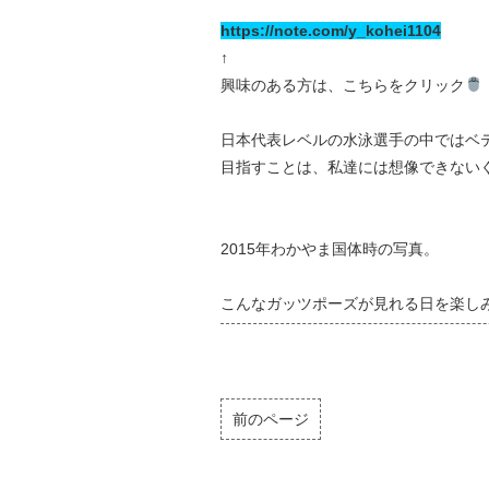
https://note.com/y_kohei1104
↑
興味のある方は、こちらをクリック
日本代表レベルの水泳選手の中ではベ
目指すことは、私達には想像できない
2015年わかやま国体時の写真。
こんなガッツポーズが見れる日を楽し
前のページ