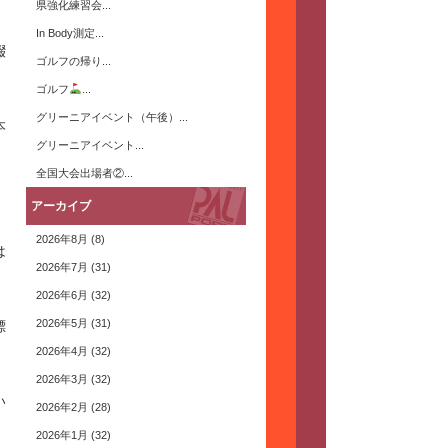
県強化練習会...
In Body測定...
綴
ゴルフの帰り...
ゴルフ
...
グリーニアイベント（午後）...
本
グリーニアイベント...
全国大会出場者②...
アーカイブ
2026年8月
(8)
は
2026年7月
(31)
2026年6月
(32)
2026年5月
(31)
標
2026年4月
(32)
2026年3月
(32)
い
2026年2月
(28)
2026年1月
(32)