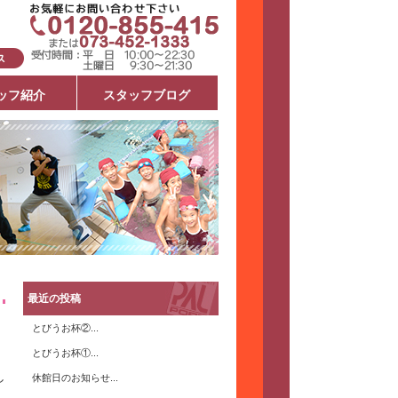
ッフ紹介
スタッフブログ
最近の投稿
とびうお杯②...
とびうお杯①...
し
休館日のお知らせ...