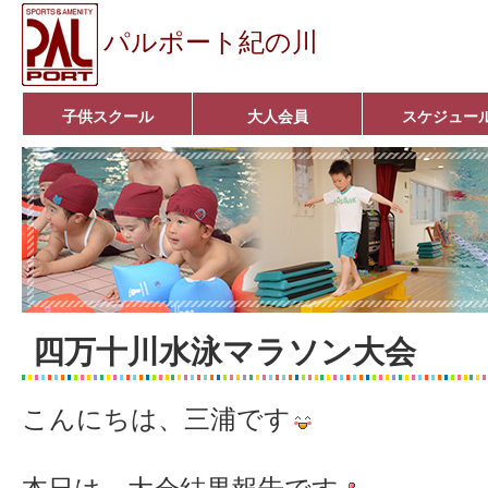
パルポート紀の川
子供スクール
大人会員
スケジュー
ベビーコース
幼児コース
小学生コース
育成コース
選手コース
キッズパーク(体操教室)
子どもダンス教室
■入会案内■
アクア悠々クラブ
いきいきコース
■入会案内■
四万十川水泳マラソン大会
こんにちは、三浦です