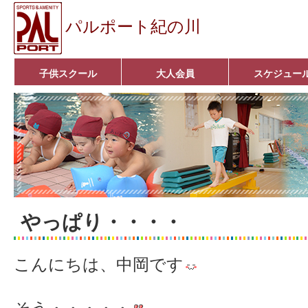
パルポート紀の川
子供スクール
大人会員
スケジュー
ベビーコース
幼児コース
小学生コース
育成コース
選手コース
キッズパーク(体操教室)
子どもダンス教室
■入会案内■
アクア悠々クラブ
いきいきコース
■入会案内■
やっぱり・・・・
こんにちは、中岡です