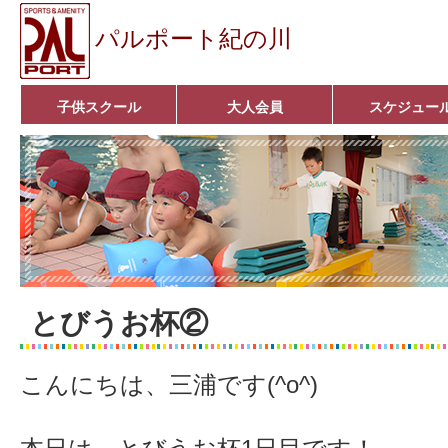
パルポート紀の川
子供スクール
大人会員
スケジュー
ベビーコース
幼児コース
小学生コース
育成コース
選手コース
キッズパーク(体操教室)
子どもダンス教室
■入会案内■
アクア悠々クラブ
いきいきコース
■入会案内■
とびうお杯②
こんにちは、三浦です(^o^)