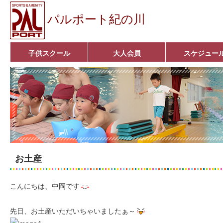
パルポート紀の川
子供スクール
大人会員
スケジュー
ベビーコース
幼児コース
小学生コース
育成コース
選手コース
キッズパーク(体操教室)
子どもダンス教室
■入会案内■
アクア悠々クラブ
いきいきコース
■入会案内■
お土産
こんにちは、中岡です
先日、お土産いただいちゃいましたぁ～