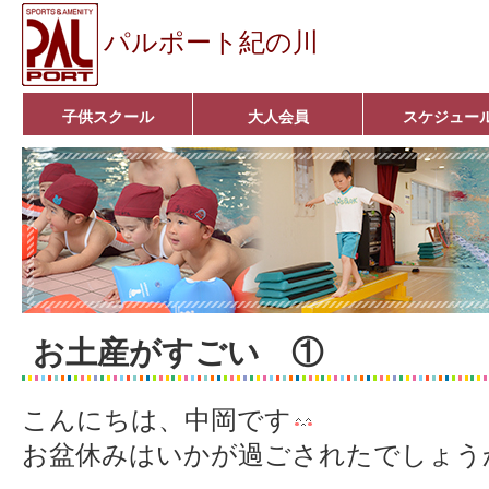
パルポート紀の川
子供スクール
大人会員
スケジュー
ベビーコース
幼児コース
小学生コース
育成コース
選手コース
キッズパーク(体操教室)
子どもダンス教室
■入会案内■
アクア悠々クラブ
いきいきコース
■入会案内■
お土産がすごい ①
こんにちは、中岡です
お盆休みはいかが過ごされたでしょう