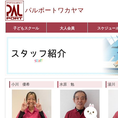
パルポートワカヤマ
子どもスクール
大人会員
スケジュー
ベビーコース
幼児コース
小学生コース
育成コース
選手コース
■入会案内■
いきいきコース
アクア遊悠クラブ
■入会案内■
小川 優希
水原 勉
湯川