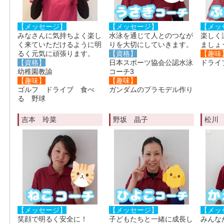
【メッセージ】
【メッセージ】
【メッ
みなさんに気持ちよく楽し
水泳を通じて人とのつなが
楽しく
く来ていただけるように明
りを大切にしていきます。
ましょ
るく元気に頑張ります。
【資格】
【趣味
【資格】
日本スポーツ協会公認水泳
ドライ
幼稚園教諭
コーチ3
【趣味】
【趣味】
ゴルフ ドライブ 食べ
ガンダムのプラモデル作り
る 野球
吉本 玲菜
野坂 晶子
松川
【メッセージ】
【メッセージ】
【メッ
笑顔で明るく安全に！
子どもたちと一緒に成長し
みんな