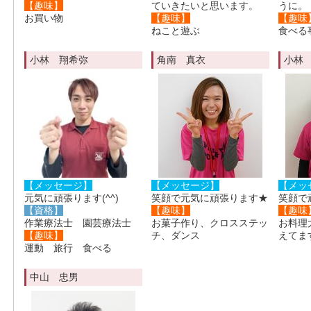
【趣味】
ていきたいと思います。
うに。
お買い物
【趣味】
【趣味
ねこと遊ぶ
食べる
小林 翔希弥
角南 真衣
小林
【メッセージ】
【メッセージ】
【メッ
元気に頑張ります(^^)
笑顔で元気に頑張ります★
笑顔で
【資格】
【趣味】
【趣味
作業療法士 園芸療法士
お菓子作り、クロスステッ
お料理
【趣味】
チ、ダンス
えてま
運動 旅行 食べる
中山 忠男