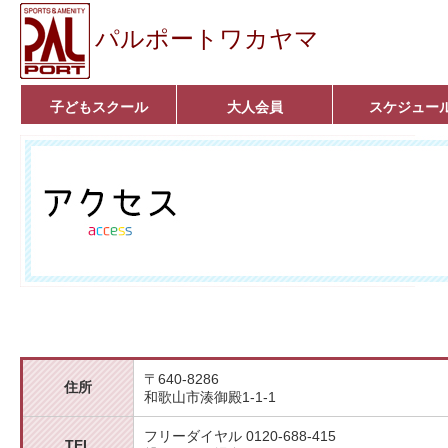
パルポートワカヤマ
子どもスクール
大人会員
スケジュー
ベビーコース
幼児コース
小学生コース
育成コース
選手コース
■入会案内■
いきいきコース
アクア遊悠クラブ
■入会案内■
〒640-8286
住所
和歌山市湊御殿1-1-1
フリーダイヤル 0120-688-415
TEL