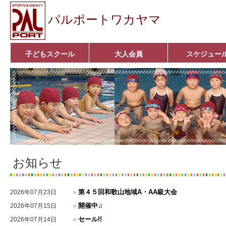
パルポートワカヤマ
子どもスクール
大人会員
スケジュー
ベビーコース
幼児コース
小学生コース
育成コース
選手コース
■入会案内■
いきいきコース
アクア遊悠クラブ
■入会案内■
お知らせ
第４５回和歌山地域A・AA級大会
2026年07月23日
開催中♫
2026年07月15日
セール!!
2026年07月14日