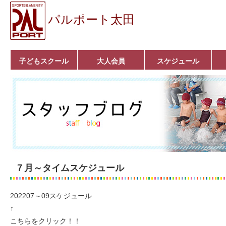
パルポート太田
子どもスクール
大人会員
スケジュール
ベビーコース
幼児コース
小学生コース
育成コース
選手コース
キッズパーク(体操教
クラシックバレエ
ボルダリング
■入会案内
いきいきコース
トライアスロン
フィットネス
■入会案内
室)
７月～タイムスケジュール
202207～09スケジュール
↑
こちらをクリック！！