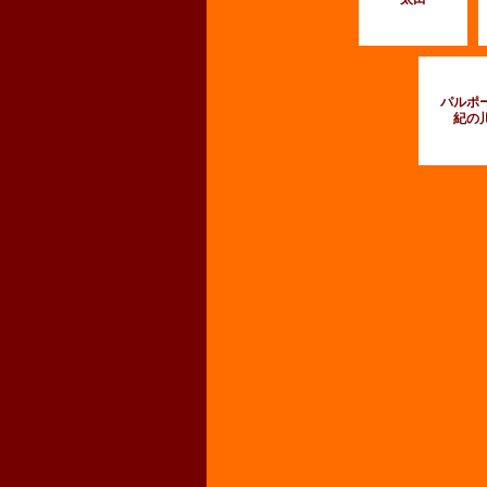
パルポ
紀の