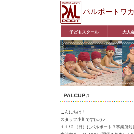
パルポートワ
子どもスクール
大人
ベビーコース
幼児コース
小学生コース
育成コース
選手コース
■入会案内■
いきいきコース
アクア遊悠クラ
■入会案内■
PALCUP♫
こんにちは!!
スタッフ小川です(‘ω’)ノ
１１/２（日）にパルポート３事業所対