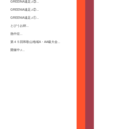
GREEINA遠足♫③...
GREENIA遠足♫②...
GREENIA遠足♫①...
とびうお杯...
熱中症...
第４５回和歌山地域A・AA級大会...
開催中♫...