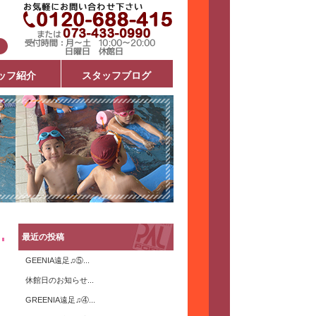
ッフ紹介
スタッフブログ
最近の投稿
GEENIA遠足♫⑤...
休館日のお知らせ...
GREENIA遠足♫④...