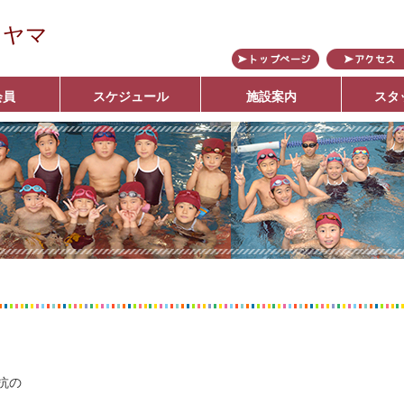
カヤマ
会員
スケジュール
施設案内
スタ
ブ
抗の