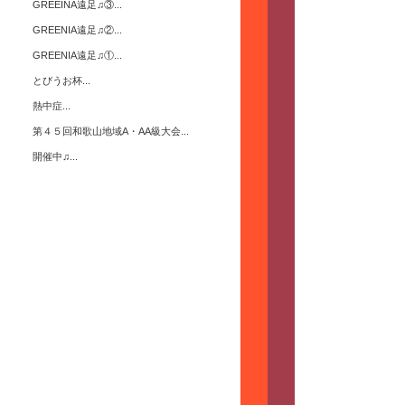
GREEINA遠足♫③...
GREENIA遠足♫②...
GREENIA遠足♫①...
とびうお杯...
熱中症...
第４５回和歌山地域A・AA級大会...
開催中♫...