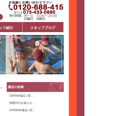
ッフ紹介
スタッフブログ
最近の投稿
GEENIA遠足♫⑤...
休館日のお知らせ...
GREENIA遠足♫④...