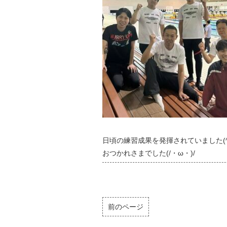
日頃の練習成果を発揮されていました(^
おつかれさまでした(/・ω・)/
前のページ