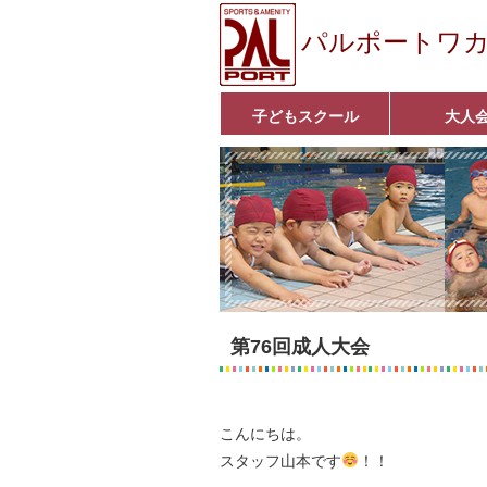
パルポートワ
子どもスクール
大人
ベビーコース
幼児コース
小学生コース
育成コース
選手コース
■入会案内■
いきいきコース
アクア遊悠クラ
■入会案内■
第76回成人大会
こんにちは。
スタッフ山本です
！！