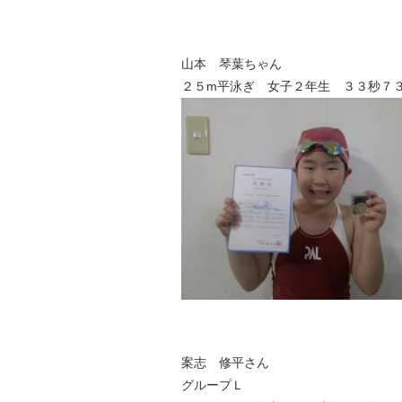
山本 琴葉ちゃん
２５m平泳ぎ 女子２年生 ３３秒７
案志 修平さん
グループＬ