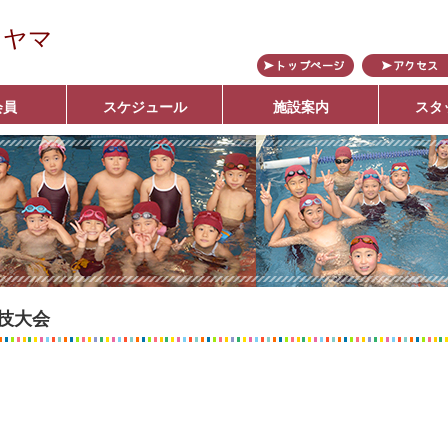
カヤマ
会員
スケジュール
施設案内
スタ
ブ
技大会