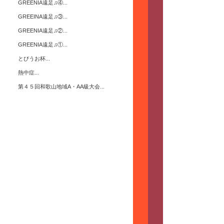
GREENIA遠足♫④...
GREEINA遠足♫③...
GREENIA遠足♫②...
GREENIA遠足♫①...
とびうお杯...
熱中症...
第４５回和歌山地域A・AA級大会...