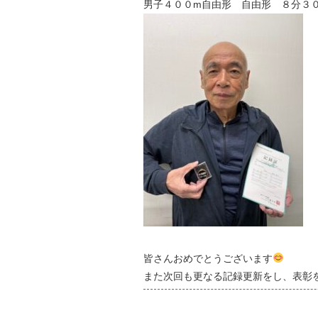
男子４００m自由形 自由形 ８分３
皆さんおめでとうございます
また次回も更なる記録更新をし、表彰