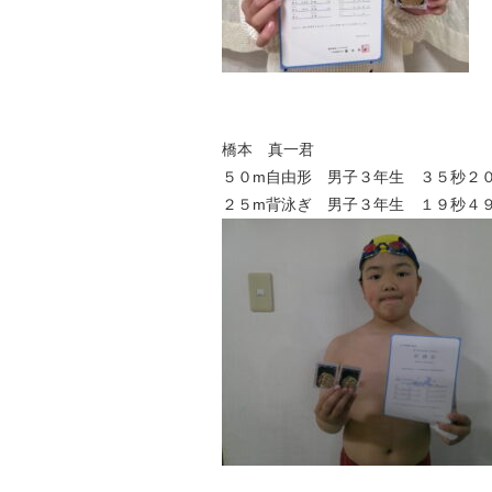
橋本 真一君
５０m自由形 男子３年生 ３５秒２
２５m背泳ぎ 男子３年生 １９秒４