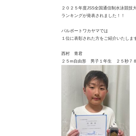
２０２５年度JSS全国通信制水泳競技
ランキングが発表されました！！
パルポートワカヤマでは
１位に表彰された方をご紹介いたしま
西村 青君
２５m自由形 男子１年生 ２５秒７