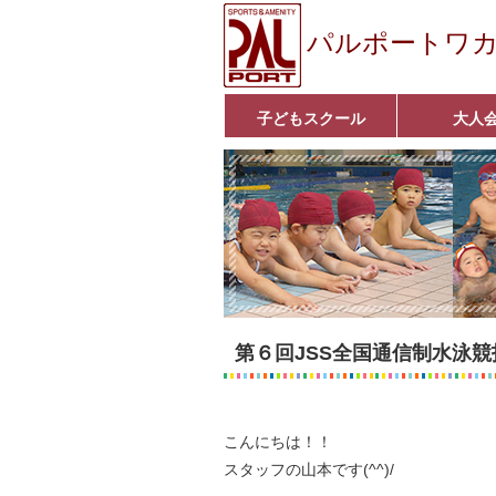
パルポートワ
子どもスクール
大人
ベビーコース
幼児コース
小学生コース
育成コース
選手コース
■入会案内■
いきいきコース
アクア遊悠クラ
■入会案内■
第６回JSS全国通信制水泳競
こんにちは！！
スタッフの山本です(^^)/