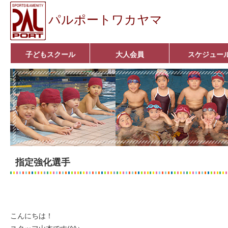
パルポートワカヤマ
子どもスクール
大人会員
スケジュー
ベビーコース
幼児コース
小学生コース
育成コース
選手コース
■入会案内■
いきいきコース
アクア遊悠クラブ
■入会案内■
指定強化選手
こんにちは！