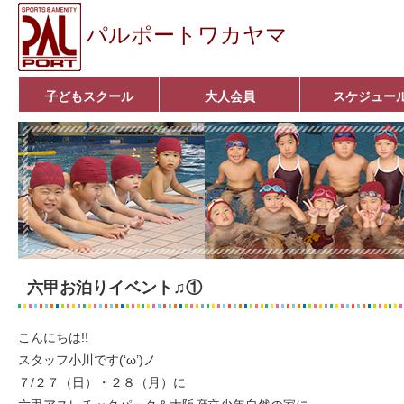
パルポートワカヤマ
子どもスクール
大人会員
スケジュー
ベビーコース
幼児コース
小学生コース
育成コース
選手コース
■入会案内■
いきいきコース
アクア遊悠クラブ
■入会案内■
六甲お泊りイベント♫①
こんにちは!!
スタッフ小川です(‘ω’)ノ
７/２７（日）・２８（月）に