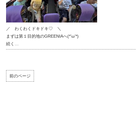
／ わくわくドキドキ♡ ＼
まずは第１目的地のGREENIAへ(*’ω’*)
続く…
前のページ