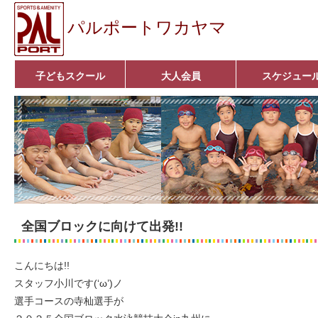
パルポートワカヤマ
子どもスクール
大人会員
スケジュー
ベビーコース
幼児コース
小学生コース
育成コース
選手コース
■入会案内■
いきいきコース
アクア遊悠クラブ
■入会案内■
全国ブロックに向けて出発!!
こんにちは!!
スタッフ小川です(‘ω’)ノ
選手コースの寺杣選手が