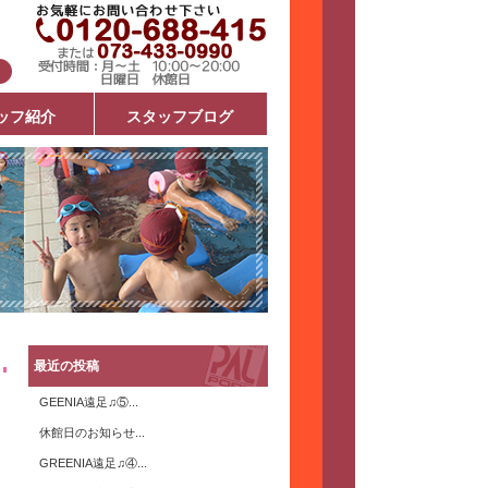
ッフ紹介
スタッフブログ
最近の投稿
GEENIA遠足♫⑤...
休館日のお知らせ...
GREENIA遠足♫④...