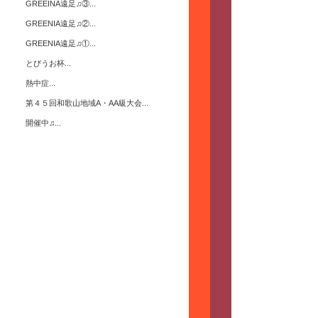
GREEINA遠足♫③...
GREENIA遠足♫②...
GREENIA遠足♫①...
とびうお杯...
熱中症...
第４５回和歌山地域A・AA級大会...
開催中♫...