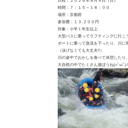
日程：２０２６年８月９日（日）
時間：７：１５～１８：００
場所：京都府
参加費：１３,２００円
対象：小学１年生以上
大型バスに乗ってラフティングに行こう(*’
ボートに乗って急流を下ったり、川に飛
（泳げなくても大丈夫!!）
川の途中でおかしを食べて休憩したり
大自然の中でたくさん遊ぼうね(=ﾟωﾟ)ﾉ