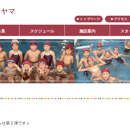
カヤマ
会員
スケジュール
施設案内
スタ
ブ
らせ第２弾です♫