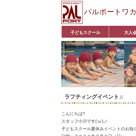
パルポートワ
子どもスクール
大人
ベビーコース
幼児コース
小学生コース
育成コース
選手コース
■入会案内■
いきいきコース
アクア遊悠クラ
■入会案内■
ラフティングイベント♫
こんにちは!!
スタッフ小川です(‘ω’)ノ
子どもスクール夏休みイベントのお知